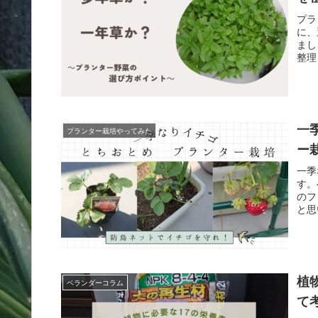
プラ
に、
まし
整理
おく
すの
一
プランター栽培やってみた
ー
一季
す。
のフ
と思
植
ベランダーコラム
て