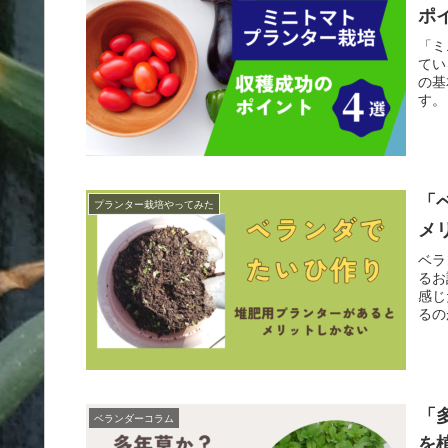
ポ
「ミ
てい
の基
す。
「
プランター栽培やってみた
メ
ベラ
るお
感じ
るの
す。
「
ベランダーコラム
を