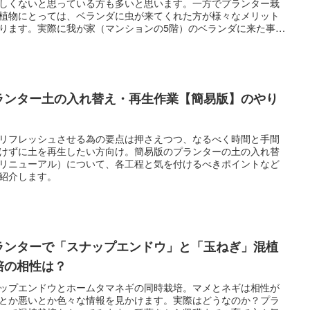
しくないと思っている方も多いと思います。一方でプランター栽
植物にとっては、ベランダに虫が来てくれた方が様々なメリット
ります。実際に我が家（マンションの5階）のベランダに来た事が
虫や鳥をご紹介しながら、上手い付き合い方を考えたいとます。
ランター土の入れ替え・再生作業【簡易版】のやり
リフレッシュさせる為の要点は押さえつつ、なるべく時間と手間
けずに土を再生したい方向け。簡易版のプランターの土の入れ替
リニューアル）について、各工程と気を付けるべきポイントなど
紹介します。
ランターで「スナップエンドウ」と「玉ねぎ」混植
培の相性は？
ップエンドウとホームタマネギの同時栽培。マメとネギは相性が
とか悪いとか色々な情報を見かけます。実際はどうなのか？プラ