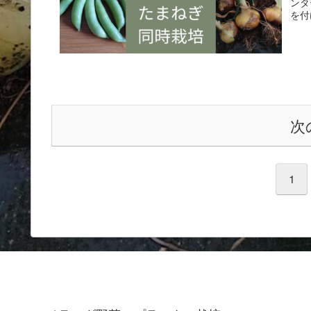
ンタ
を付
次
1