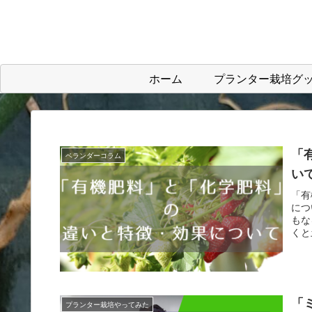
ホーム
プランター栽培グ
「
ベランダーコラム
い
「有
につ
もな
くと
もら
「
プランター栽培やってみた