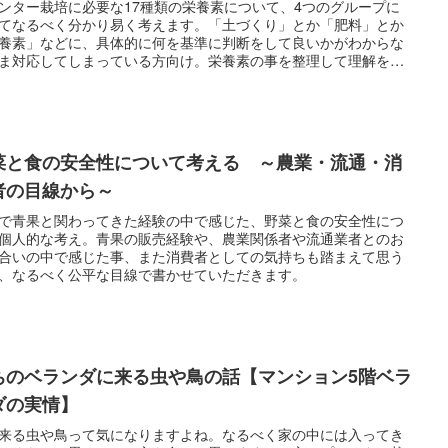
ンター栽培に必要な17種類の栄養素について、4つのグループに
てなるべく分かり易く考えます。「土づくり」とか「肥料」とか
養素」などに、具体的に何を基準に判断をして良いかがわからな
ま対応してしまっている方向け。栄養素の事を整理して理解をす
で、今後の栽培の精度や経験値をより上げて行く事に役立ちま
菜と食の安全性について考える ～農業・流通・消
者の目線から～
で青果と関わってきた経験の中で感じた、野菜と食の安全性につ
個人的な考え。青果の販売経験や、農業関係者や流通業者とのお
合いの中で感じた事、また消費者としての気持ちも踏まえて思う
、なるべく公平な目線で書かせていただきます。
ちのベランダに来る虫や鳥の話【マンション5階ベラ
ダの実情】
来る虫や鳥って気になりますよね。なるべく家の中には入ってき