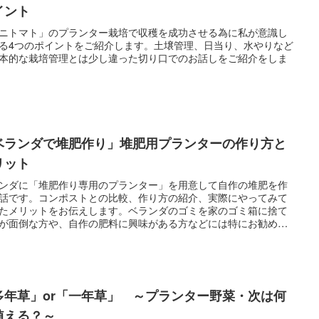
イント
ニトマト」のプランター栽培で収穫を成功させる為に私が意識し
る4つのポイントをご紹介します。土壌管理、日当り、水やりなど
本的な栽培管理とは少し違った切り口でのお話しをご紹介をしま
ベランダで堆肥作り」堆肥用プランターの作り方と
リット
ンダに「堆肥作り専用のプランター」を用意して自作の堆肥を作
話です。コンポストとの比較、作り方の紹介、実際にやってみて
たメリットをお伝えします。ベランダのゴミを家のゴミ箱に捨て
が面倒な方や、自作の肥料に興味がある方などには特にお勧めで
多年草」or「一年草」 ～プランター野菜・次は何
植える？～