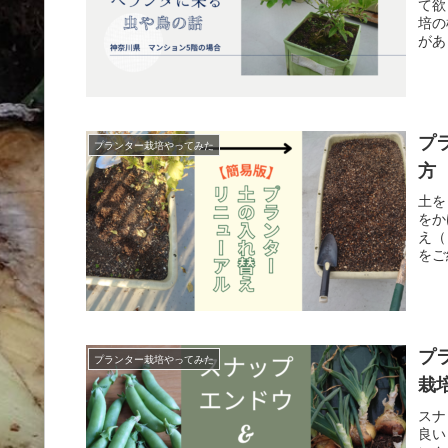
て欲
培の
があ
ある
プ
プランター栽培やってみた
方
土を
をか
え（
をご
プ
プランター栽培やってみた
栽
スナ
良い