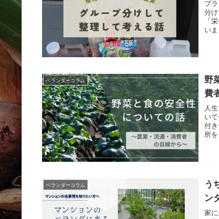
プラ
分け
「栄
いま
る事
す。
野
ベランダーコラム
費
人生
いて
付き
所を
う
ベランダーコラム
ン
家に