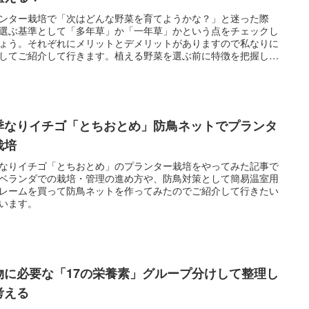
ンター栽培で「次はどんな野菜を育てようかな？」と迷った際
選ぶ基準として「多年草」か「一年草」かという点をチェックし
ょう。それぞれにメリットとデメリットがありますので私なりに
してご紹介して行きます。植える野菜を選ぶ前に特徴を把握して
ことで、失敗を回避しながら満足度アップにもつながると思いま
で、ぜひ参考にしていただけますと幸いです。
季なりイチゴ「とちおとめ」防鳥ネットでプランタ
栽培
なりイチゴ「とちおとめ」のプランター栽培をやってみた記事で
ベランダでの栽培・管理の進め方や、防鳥対策として簡易温室用
レームを買って防鳥ネットを作ってみたのでご紹介して行きたい
います。
物に必要な「17の栄養素」グループ分けして整理し
考える